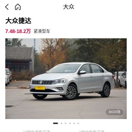
大众
大众捷达
7.48-18.2万
紧凑型车
8434张