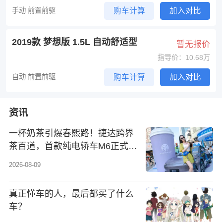
手动 前置前驱
购车计算
加入对比
2019款 梦想版 1.5L 自动舒适型
暂无报价
指导价：10.68万
自动 前置前驱
购车计算
加入对比
资讯
一杯奶茶引爆春熙路！捷达跨界
茶百道，首款纯电轿车M6正式亮
相
2026-08-09
真正懂车的人，最后都买了什么
车？