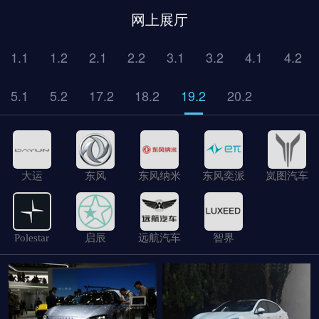
网上展厅
1.1
1.2
2.1
2.2
3.1
3.2
4.1
4.2
5.1
5.2
17.2
18.2
19.2
20.2
大运
东风
东风纳米
东风奕派
岚图汽车
Polestar
启辰
远航汽车
智界