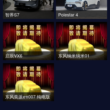
智界S7
Polestar 4
启辰VX6
东风纳米纳米01
东风奕派eπ007 纯电版