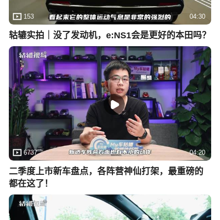
153
04:30
轱辘实拍｜没了发动机，e:NS1会是更好的本田吗？
6737
04:20
二季度上市新车盘点，各阵营神仙打架，最重磅的
都在这了！