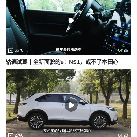
5678
04:26
轱辘试驾｜全新面貌的e：NS1，戒不了本田心
2766
04:28