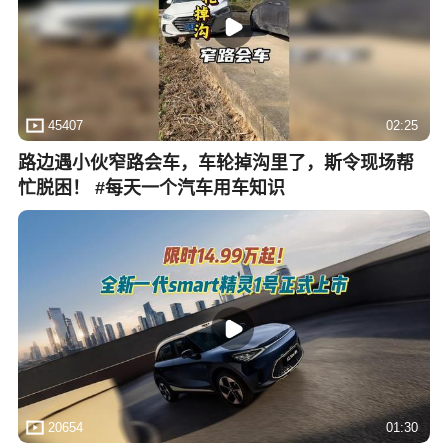
45407
02:25
路边遇小伙窄路会车，车轮掉沟里了，斯令现场帮
忙脱困！ #每天一个汽车用车知识
20654
01:30