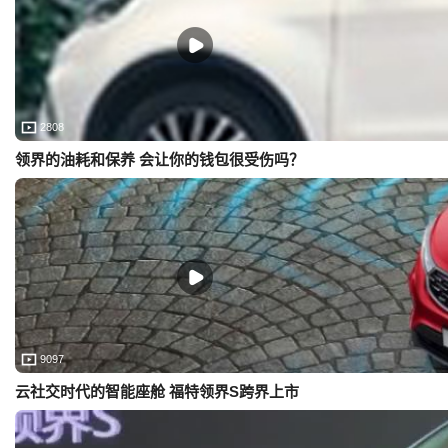
2808
领界的油耗和保养 会让你的钱包很受伤吗？
9097
云社交时代的智能座舱 福特领界S跨界上市