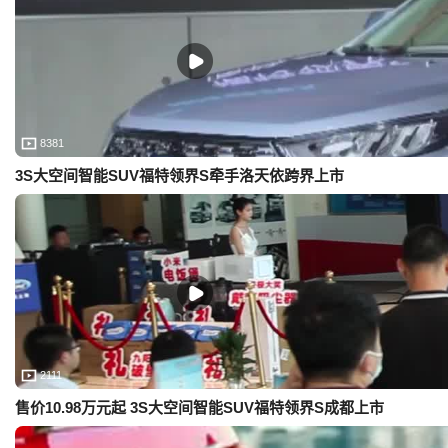
8381
3S大空间智能SUV福特领界S牵手洛天依跨界上市
2111
售价10.98万元起 3S大空间智能SUV福特领界S成都上市