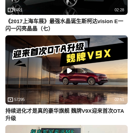
8921
02:28
《2017上海车展》最强水晶诞生斯柯达vision E一
闪一闪亮晶晶（七）
57295
02:51
持续进化才是真的豪华旗舰 魏牌V9X迎来首次OTA
升级