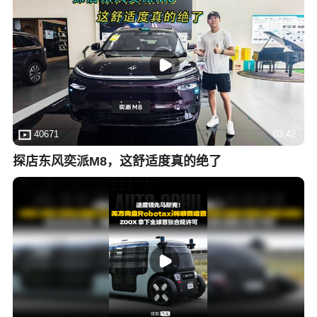
40671
03:42
探店东风奕派M8，这舒适度真的绝了