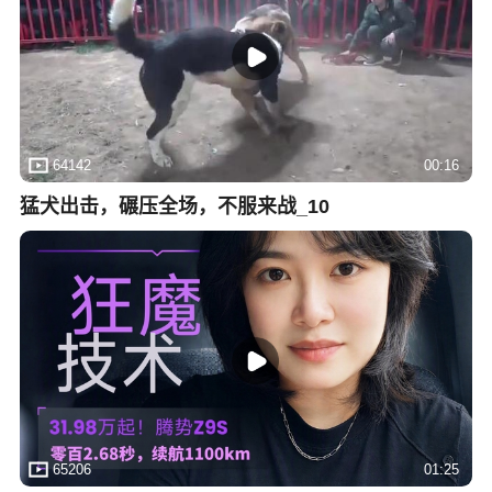
64142
00:16
猛犬出击，碾压全场，不服来战_10
65206
01:25