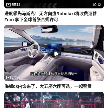
65513
00:12
进度领先马斯克！无方向盘Robotaxi将收费运营
Zoox拿下全球首张合规许可
87320
01:33
海狮08内饰来了，大五座六座可选，一起鉴赏