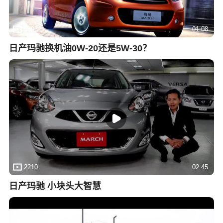
5897
01:08
日产玛驰换机油0W-20还是5W-30？
2210
02:45
日产玛驰 小块头大智慧