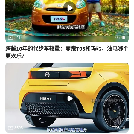
3414
06:48
跨越10年的代步车较量：零跑T03和玛驰，油电哪个
更欢乐？
8595
03:18