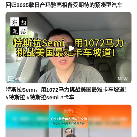
回归2025款日产玛驰亮相备受期待的紧凑型汽车
64077
08:07
特斯拉Semi，用1072马力挑战美国最难卡车坡道！
#特斯拉 #特斯拉semi #卡车