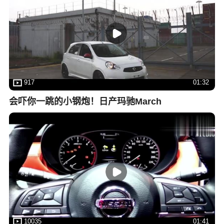
917
01:32
会吓你一跳的小钢炮！日产玛驰March
10035
01:41