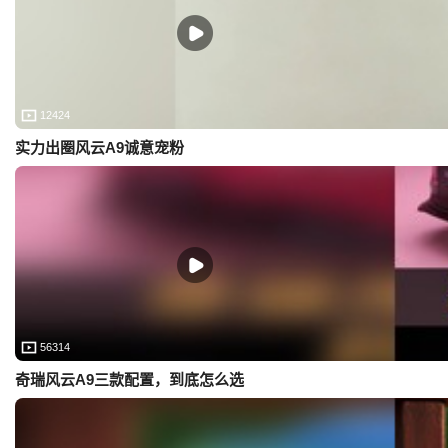
12424
实力出圈风云A9诚意宠粉
56314
奇瑞风云A9三款配置，到底怎么选