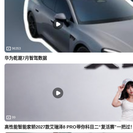
96353
华为乾崑7月智驾数据
99
高性能智能家轿2027款艾瑞泽8 PRO带你科目二“复活赛”一把过