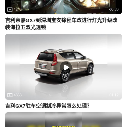
4249
00:39
吉利帝豪GX7到深圳宝安锋程车改进行灯光升级改
装海拉五双光透镜
4863
01:12
吉利GX7驻车空调制冷异常怎么处理？