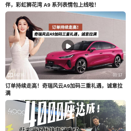
伴，彩虹狮花湾 A9 系列表情包上线啦！
66235
01:17
订单持续走高！奇瑞风云A9加码三重礼遇，诚意拉
满