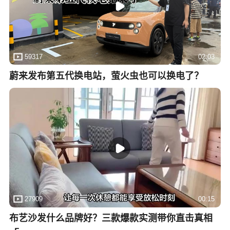
59317
02:03
蔚来发布第五代换电站，萤火虫也可以换电了？
27909
00:15
布艺沙发什么品牌好？三款爆款实测带你直击真相