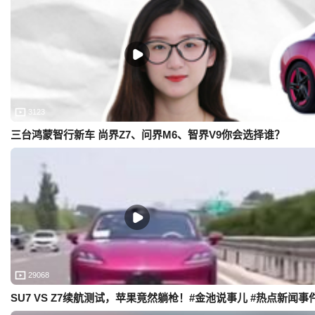
3123
三台鸿蒙智行新车 尚界Z7、问界M6、智界V9你会选择谁？
29068
SU7 VS Z7续航测试，苹果竟然躺枪！#金池说事儿 #热点新闻事