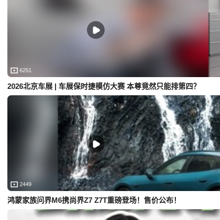
6251
2026北京车展 | 车展保时捷模仿大赛 本尊竟然只能排第四？
2449
鸿蒙家族问界M6携尚界Z7 Z7T重磅登场！售价公布！