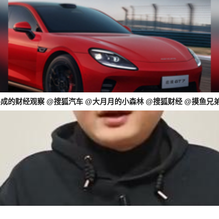
晏成的财经观察 @搜狐汽车 @大月月的小森林 @搜狐财经 @摸鱼兄弟