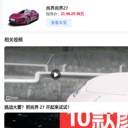
尚界尚界Z7
指导价：
21.98-29.98万
查看车型
相关视频
8886
挑战大雾？把尚界 Z7 开起来试试！