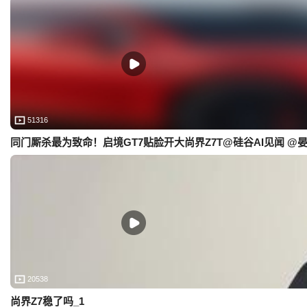
51316
同门厮杀最为致命！启境GT7贴脸开大尚界Z7T@硅谷AI见闻 @
20538
尚界Z7稳了吗_1