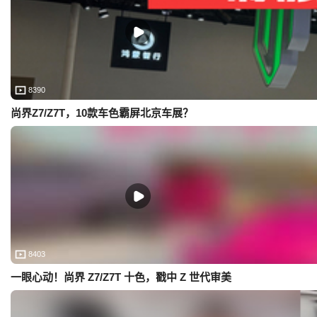
8390
尚界Z7/Z7T，10款车色霸屏北京车展？
8403
一眼心动！尚界 Z7/Z7T 十色，戳中 Z 世代审美