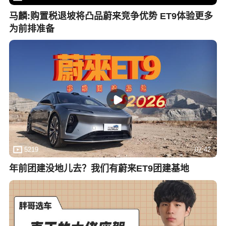
马麟:购置税退坡将凸品蔚来竞争优势 ET9体验更多
为前排准备
5219
07:42
年前团建没地儿去？我们有蔚来ET9团建基地