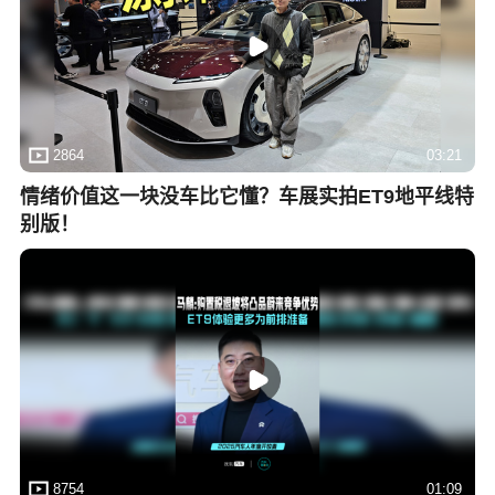
2864
03:21
情绪价值这一块没车比它懂？车展实拍ET9地平线特
别版！
8754
01:09