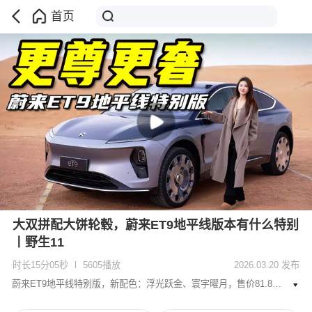
首页
大双拼配大饼轮毂，蔚来ET9地平线版本有什么特别
丨野生11
时长15分05秒
5605播放
2026.03.20 发布
蔚来ET9地平线特别版，新配色：浮光跃金、寰宇曜月，售价81.8万起，两款均限量199 台，双拼配色、大饼轮毂细节处拉满，咱也想低调，可实力不允许啊！咱们以车主视角全方位体验一下，看看这特别版车型都有哪些升级