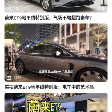
1913
02:41
蔚来ET9地平线特别版，气场不输超跑豪车？
1217
05:13
实拍蔚来ET9地平线特别版：电车中的艺术品