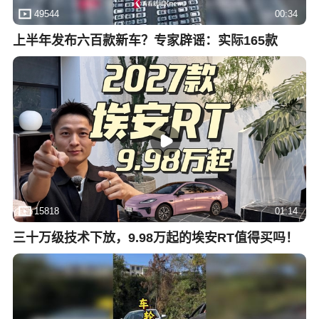
49544
00:34
上半年发布六百款新车？专家辟谣：实际165款
15818
01:14
三十万级技术下放，9.98万起的埃安RT值得买吗！