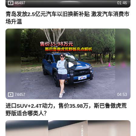
46497
01:46
青岛发放2.5亿元汽车以旧换新补贴 激发汽车消费市
场升温
74457
04:53
进口SUV+2.4T动力，售价35.98万，斯巴鲁傲虎荒
野版适合哪类人？