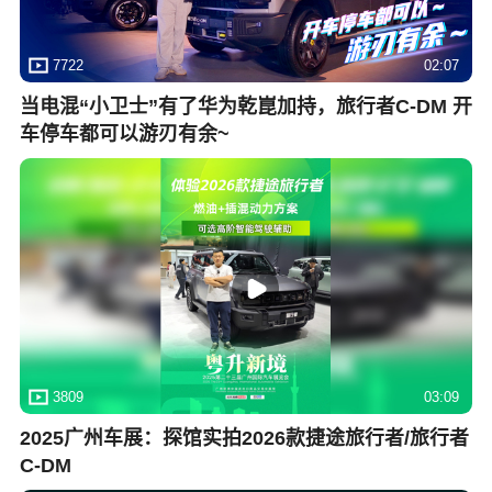
7722
02:07
当电混“小卫士”有了华为乾崑加持，旅行者C-DM 开
车停车都可以游刃有余~
3809
03:09
2025广州车展：探馆实拍2026款捷途旅行者/旅行者
C-DM