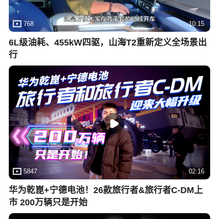
768
10:15
6L级油耗、455kW四驱，山海T2重新定义全场景出
行
5847
02:16
华为乾崑+宁德电池！26款旅行者&旅行者C-DM上
市 200万辆只是开始