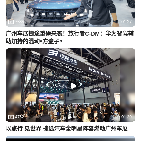
7665
01:27
广州车展捷途重磅来袭！旅行者C-DM：华为智驾辅
助加持的混动“方盒子”
4752
01:29
以旅行 见世界 捷途汽车全明星阵容燃动广州车展