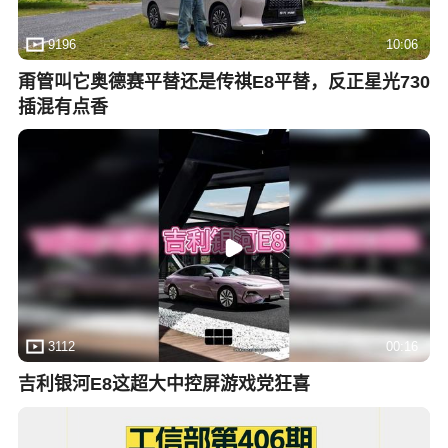
9196
10:06
甭管叫它奥德赛平替还是传祺E8平替，反正星光730
插混有点香
3112
00:16
吉利银河E8这超大中控屏游戏党狂喜