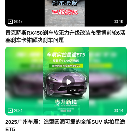
8947
00:19
雷克萨斯RX450刹车软无力升级改装布雷博前轮6活
塞刹车卡钳解决刹车问题
2084
03:14
2025广州车展：造型圆润可爱的全能SUV 实拍星途
ET5