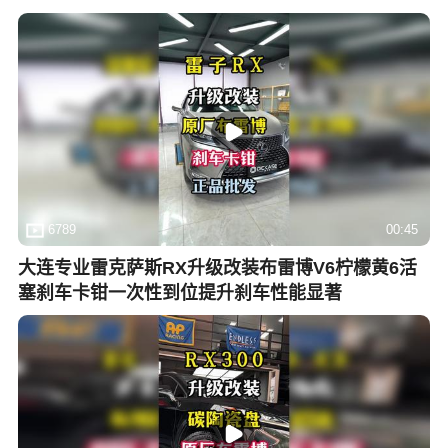
6789
00:45
大连专业雷克萨斯RX升级改装布雷博V6柠檬黄6活
塞刹车卡钳一次性到位提升刹车性能显著