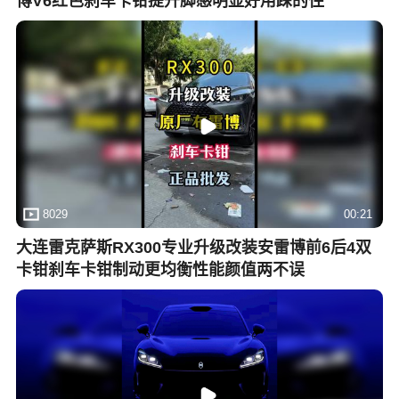
博V6红色刹车卡钳提升脚感明显好用踩的住
8029
00:21
大连雷克萨斯RX300专业升级改装安雷博前6后4双
卡钳刹车卡钳制动更均衡性能颜值两不误