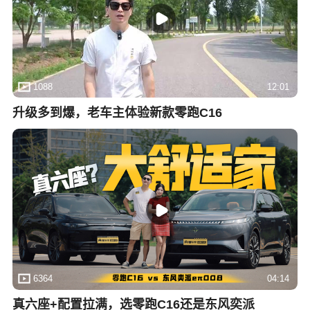
1088
12:01
升级多到爆，老车主体验新款零跑C16
6364
04:14
真六座+配置拉满，选零跑C16还是东风奕派