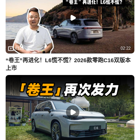
8128
02:22
“卷王”再进化！L6慌不慌？2026款零跑C16双版本
上市