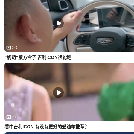
342
“奶萌”版方盒子 吉利iCON很能跑
2956
看中吉利ICON 有没有更好的燃油车推荐？