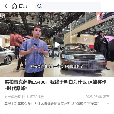
首页
实拍雷克萨斯LS400，我终于明白为什么TA被称作
“时代巅峰”
时长03分51秒
5739播放
2025.06.06 发布
车展上新车这么多？为什么偏偏要拍雷克萨斯LS400这台“古董车”？是TA实力太强，是因为TA年份长？还是有其他原因？请跟随镜头和我一探究竟！