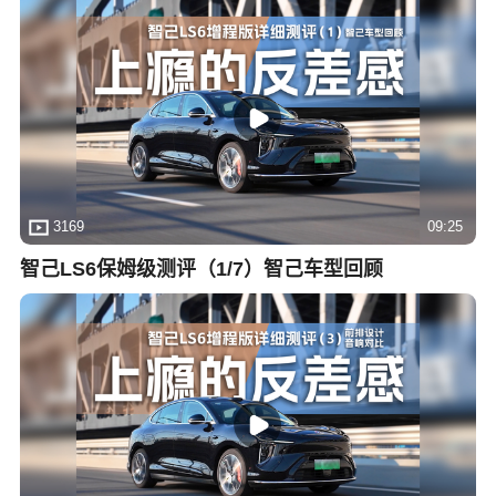
3169
09:25
智己LS6保姆级测评（1/7）智己车型回顾