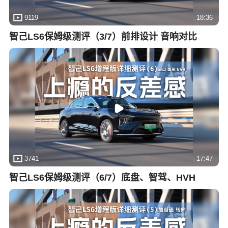
9119
18:36
智己LS6保姆级测评（3/7）前排设计 音响对比
3741
17:47
智己LS6保姆级测评（6/7）底盘、智驾、HVH