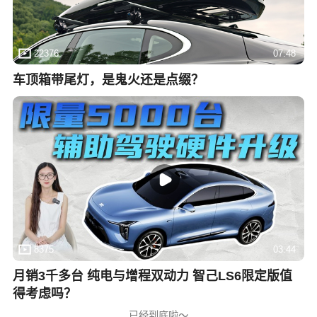
22376
07:48
车顶箱带尾灯，是鬼火还是点缀？
8375
03:44
月销3千多台 纯电与增程双动力 智己LS6限定版值
得考虑吗？
已经到底啦～