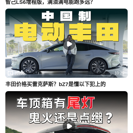
智己LS6增程版，满油满电能跑多远？
10766
10:29
丰田价格买雷克萨斯？bZ7是懂以下犯上的