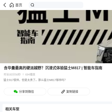
首页
含华量最高的硬派越野？沉浸式体验猛士M817 | 智能车指南
时长00分56秒
694播放
猛士917很帅，但是太贵了。那么猛士M817够帅吗？
分享到微信
复制链接
相关车型