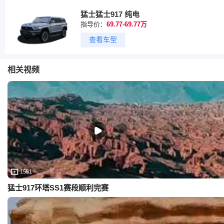
猛士猛士917 纯电
指导价：
69.77-69.77万
查看车型
相关视频
1551
猛士917环塔SS1赛段顺利完赛