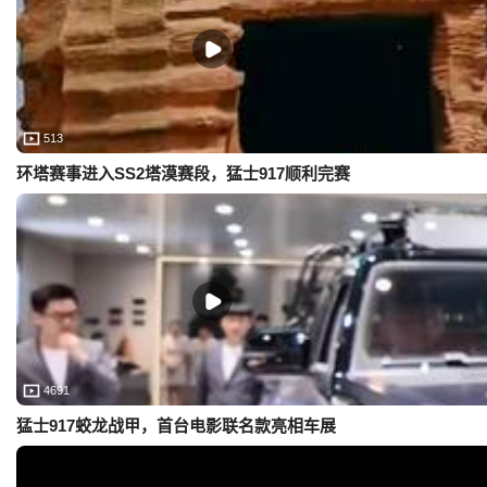
513
环塔赛事进入SS2塔漠赛段，猛士917顺利完赛
4691
猛士917蛟龙战甲，首台电影联名款亮相车展