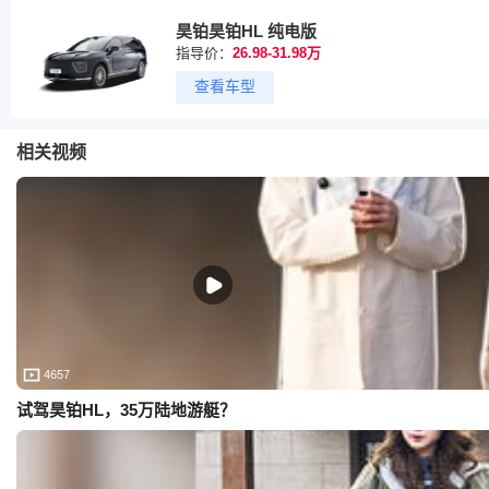
昊铂昊铂HL 纯电版
指导价：
26.98-31.98万
查看车型
相关视频
4657
试驾昊铂HL，35万陆地游艇？