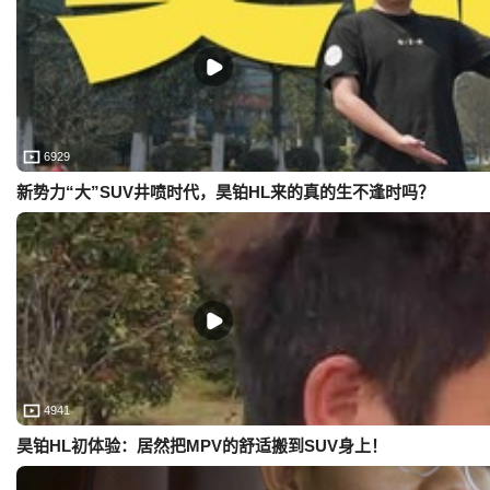
6929
新势力“大”SUV井喷时代，昊铂HL来的真的生不逢时吗？
4941
昊铂HL初体验：居然把MPV的舒适搬到SUV身上！