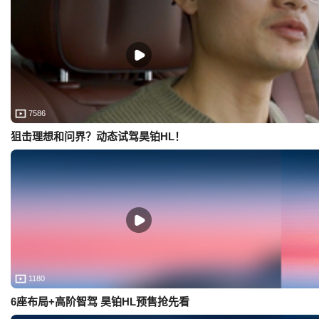
7586
狙击理想和问界？动态试驾昊铂HL！
1180
6座布局+高阶智驾 昊铂HL预售抢先看