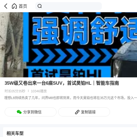
首页
35W级又卷出来一台6座SUV，首试昊铂HL｜智能车指南
时长05分35秒
10346播放
理想L8持续热卖了几年，问界M8也即将到来，而今天昊铂也将在35万元这个市场，投入
分享到微信
复制链接
相关车型