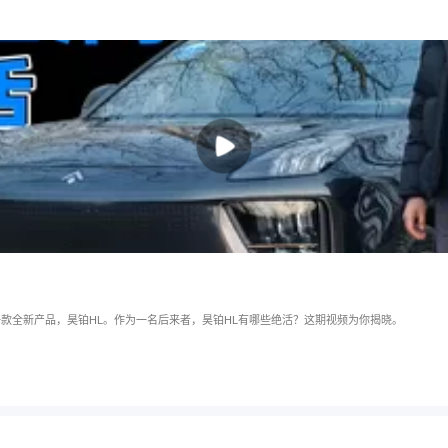
一款全新产品，昊铂HL。作为一名后来者，昊铂HL有哪些绝活？这期视频为你揭晓。