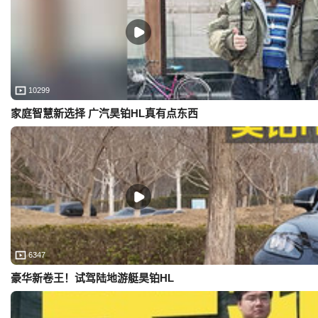
10299
家庭智慧新选择 广汽昊铂HL真有点东西
6347
豪华新卷王！试驾陆地游艇昊铂HL