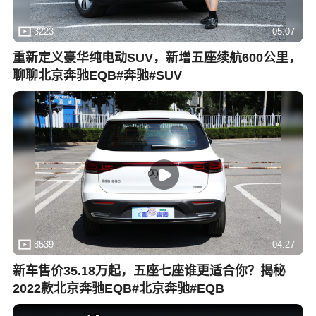
3223
05:07
重新定义豪华纯电动SUV，新增五座续航600公里，
聊聊北京奔驰EQB#奔驰#SUV
8539
04:27
新车售价35.18万起，五座七座谁更适合你？揭秘
2022款北京奔驰EQB#北京奔驰#EQB