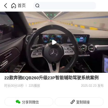
首页
22款奔驰EQB260升级23P智能辅助驾驶系统案例
时长00分16秒
225播放
2025.02.23 发布
分享到微信
复制链接