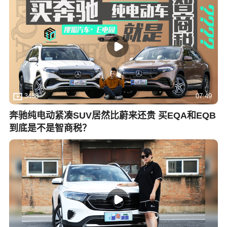
3488
07:49
奔驰纯电动紧凑SUV居然比蔚来还贵 买EQA和EQB
到底是不是智商税？