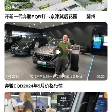
8922
03:41
开新一代奔驰EQB打卡京津冀后花园——蓟州
2731
00:39
奔驰EQB2024年5月价格行情