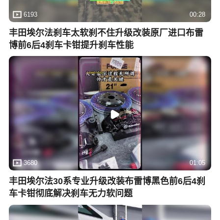
6193
00:28
丰田埃尔法刹车太软刹不住升级改装原厂进口布雷
博前6后4刹车卡钳提升刹车性能
3680
01:05
丰田埃尔法30系专业升级改装布雷博黑色前6后4刹
车卡钳彻底解决刹车无力软问题