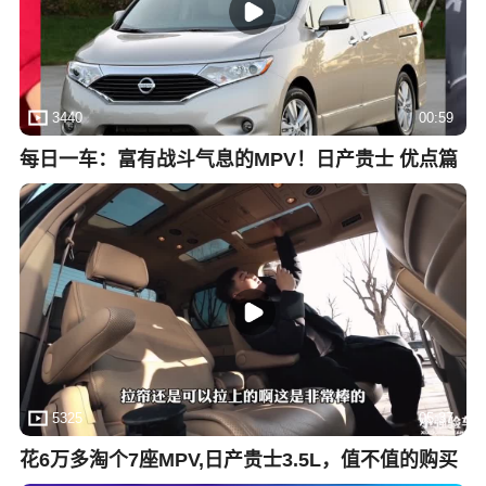
3440
00:59
每日一车：富有战斗气息的MPV！日产贵士 优点篇
5325
05:37
花6万多淘个7座MPV,日产贵士3.5L，值不值的购买