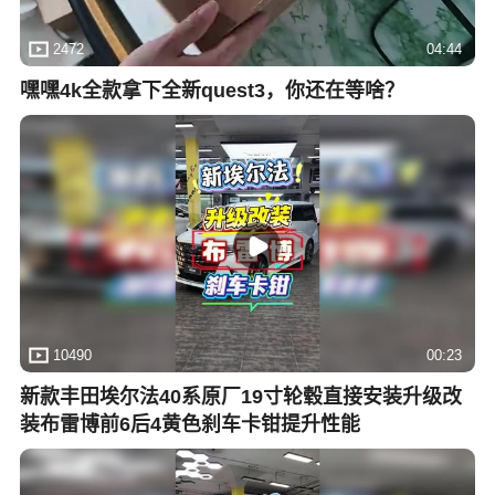
2472
04:44
嘿嘿4k全款拿下全新quest3，你还在等啥？
10490
00:23
新款丰田埃尔法40系原厂19寸轮毂直接安装升级改
装布雷博前6后4黄色刹车卡钳提升性能