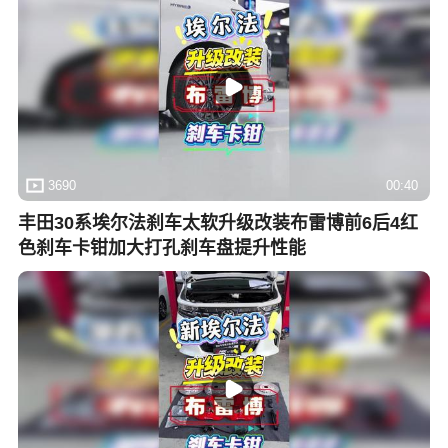
3690
00:40
丰田30系埃尔法刹车太软升级改装布雷博前6后4红
色刹车卡钳加大打孔刹车盘提升性能