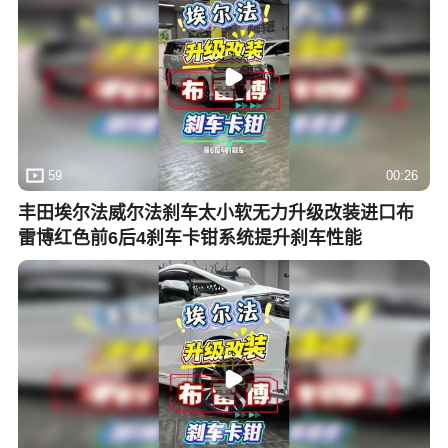
59
00:26
丰田埃尔法威尔法刹车太小软无力升级改装进口布
雷博红色前6后4刹车卡钳系统提升刹车性能