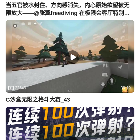
当五官被水封住、方向感消失，内心原始欲望被无
限放大——@张翼freediving 在极限会客厅特别
版，讲述"以水为镜"的自由潜水如何照亮内心真
实。@张朝阳 @狐克斯姐 @晏成的财经观察 @小水
快跑SOHU @摸鱼兄弟 @局气兄弟 @搜狐文化 @
搜狐户外 @搜狐垂钓 @搜狐无人机
22343
00:19
G沙盒无限之格斗大赛_43