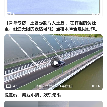
96
02:49
【青幕专访｜王磊@制片人王磊 ：在有限的资源
里，创造无限的表达可能】当技术革新遇见创作初
心，我们看到这一届青幕作品中令人惊艳的突破：
AI动画展现出超预期的成熟度，纪录片保持着高水
准的表达，而剧情短片则呈现出与年轻一代经历紧
密相连的丰富题材与真诚视角。短片的创作逻辑，
应是“螺蛳壳里做道场”——用最有限的资源，争取
最大的创作自由。真正的工业化，往往始于小处见
格局的智慧。#青幕计划
6419
01:06
悦意03，亲友小聚，欢乐无限