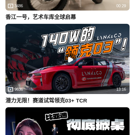
3486
00:29
香江一号，艺术车库全球启幕
9636
13:16
潜力无限！赛道试驾领克03+ TCR