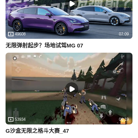
49608
07:09
无限弹射起步？场地试驾MG 07
53934
00:19
G沙盒无限之格斗大赛_47