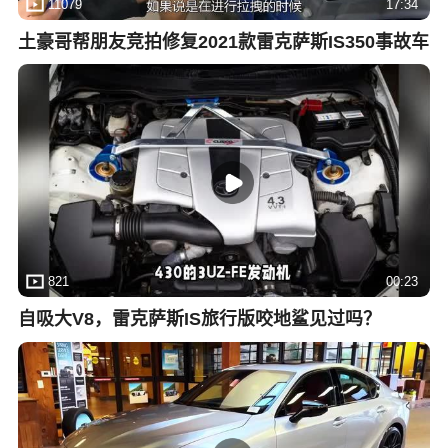
11079
17:34
土豪哥帮朋友竞拍修复2021款雷克萨斯IS350事故车
821
00:23
自吸大V8，雷克萨斯IS旅行版咬地鲨见过吗？