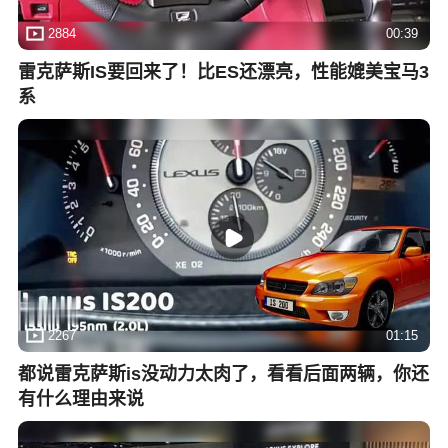
2884
00:39
雷克萨斯IS要回来了！比ES还漂亮，性能媲美宝马3
系
2267
01:15
都说雷克萨斯is没动力太肉了，看看后面两辆，你还
有什么理由来说