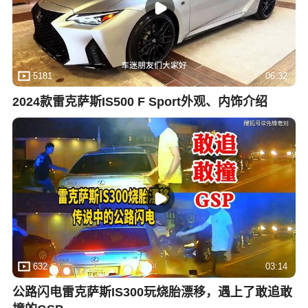
5181
06:32
2024款雷克萨斯IS500 F Sport外观、内饰介绍
632
03:14
公路闪电雷克萨斯IS300玩烧胎漂移，遇上了敢追敢