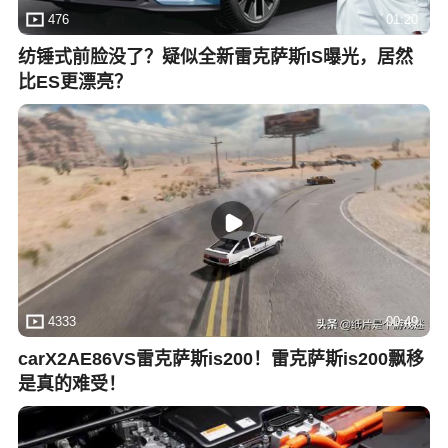
476
01:20
纺锤式前脸没了？疑似全新雷克萨斯IS曝光，居然
比ES更漂亮？
4333
00:49
carX2AE86VS雷克萨斯is200！雷克萨斯is200飘移
是真的难受！