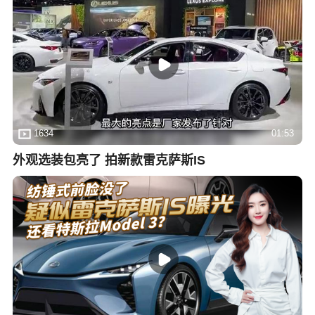
1634
01:53
外观选装包亮了 拍新款雷克萨斯IS