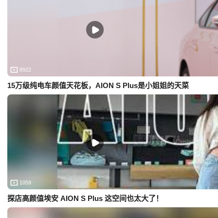
8922
15万级纯电车颜值天花板，AION S Plus是小姐姐的天菜
1059
探店高颜值埃安 AION S Plus 这空间也太大了！