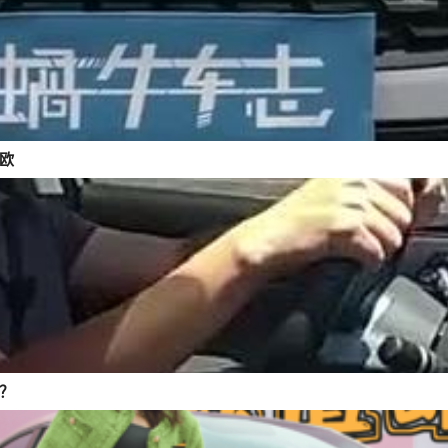
迪欧
折？