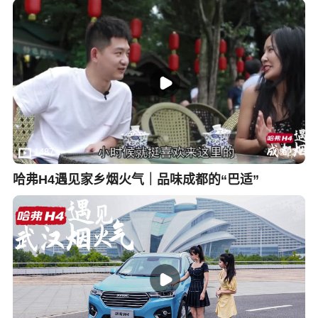
1487
08:22
哈弗H4遇见家乡烟火气｜品味成都的“巴适”