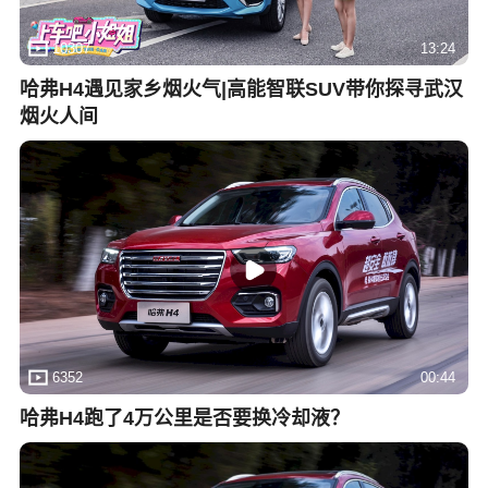
10307
13:24
哈弗H4遇见家乡烟火气|高能智联SUV带你探寻武汉
烟火人间
6352
00:44
哈弗H4跑了4万公里是否要换冷却液？