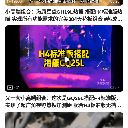
9588
05:28
小高端组合：海康星焱GH19L热搜 搭配H4标准版热
瞄 实现所有功能需求的完美384天花板组合 #热成像
#宇琪光电
431
03:52
又一套小高端组合：这次是GQ25L搭配H4标准版，
实现了超广角视野热搜加测距 配合H4标准版无挡片
热苗 用比较低成本实现所有功能 #热成像 #海康热
成像