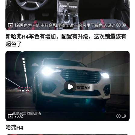
1924
00:39
新哈弗H4车色有增加，配置有升级，这次销量该有
起色了
7302
00:19
哈弗H4