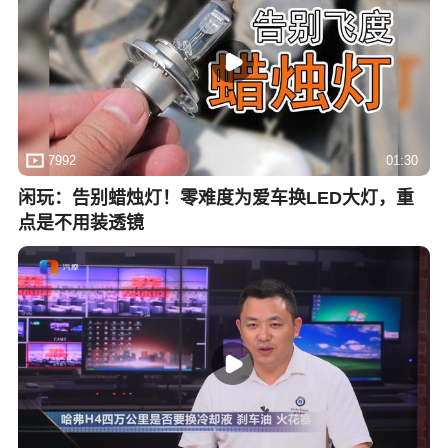
7992
01:30
闲玩：告别蜡烛灯！零难度为爱车换LED大灯，重
点是不用装透镜