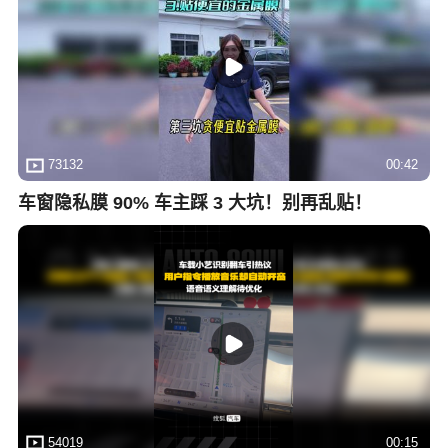
73132
00:42
车窗隐私膜 90% 车主踩 3 大坑！别再乱贴！
54019
00:15