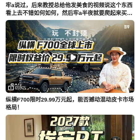
牢a说过，后来教授总给他发美食的视频说这个东西
看上去不错如何如何，然后牢a半夜就要爬起来买菜
烧火确保教授第二天就能吃到一样的_15
65575
01:11
纵横F700限时29.99万元起，能否撼动混动皮卡市场
格局！