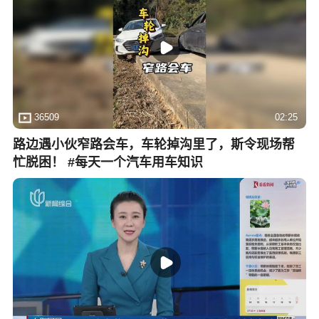
36509
02:25
路边遇小伙窄路会车，车轮掉沟里了，斯令现场帮
忙脱困！ #每天一个汽车用车知识