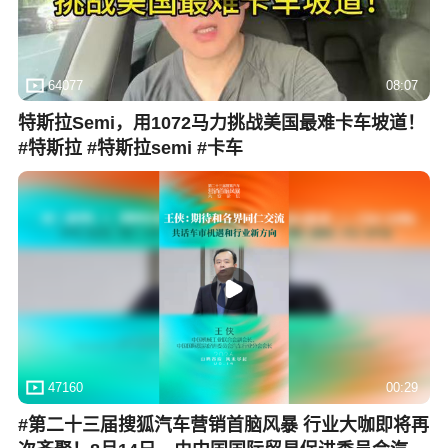
64077
08:07
特斯拉Semi，用1072马力挑战美国最难卡车坡道！
#特斯拉 #特斯拉semi #卡车
47160
00:29
#第二十三届搜狐汽车营销首脑风暴 行业大咖即将再