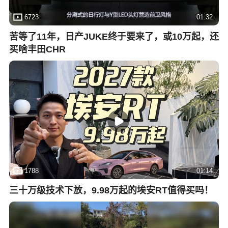
6723
01:32
苦等了11年，日产JUKE终于要来了，或10万起，还
买啥丰田CHR
1788
01:14
三十万级技术下放，9.98万起的埃安RT值得买吗！