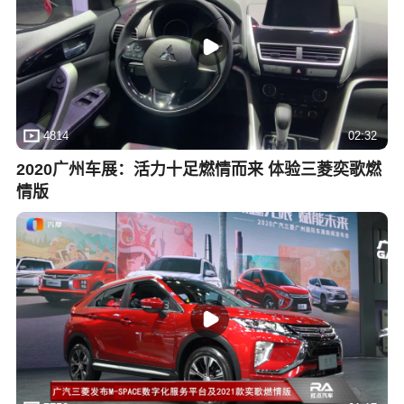
4814
02:32
2020广州车展：活力十足燃情而来 体验三菱奕歌燃
情版