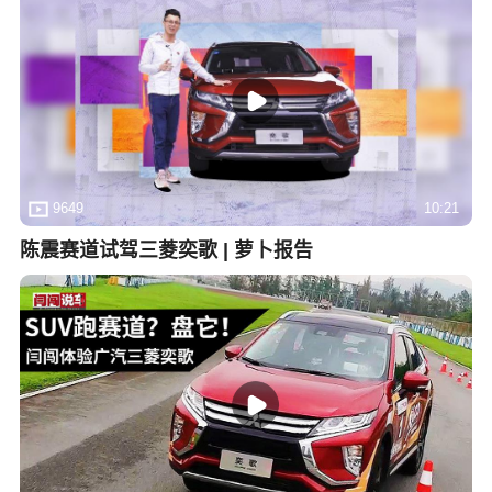
9649
10:21
陈震赛道试驾三菱奕歌 | 萝卜报告