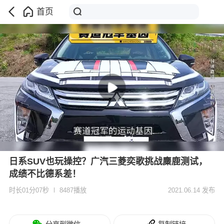
首页
日系SUV也玩操控？广汽三菱奕歌挑战麋鹿测试，
成绩不比德系差！
时长01分07秒
8487播放
2021.06.14 发布