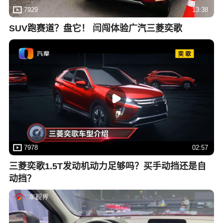
7929
13:38
SUV跑赛道？盘它！ 闫闯体验广汽三菱奕歌
7978
02:57
三菱奕歌1.5T发动机动力足够吗？买手动挡还是自
动挡？