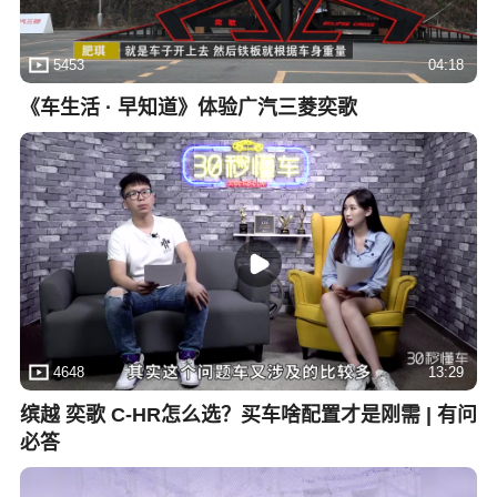
5453
04:18
《车生活 · 早知道》体验广汽三菱奕歌
4648
13:29
缤越 奕歌 C-HR怎么选？买车啥配置才是刚需 | 有问
必答