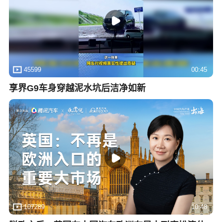
45599
00:45
享界G9车身穿越泥水坑后洁净如新
107289
10:48