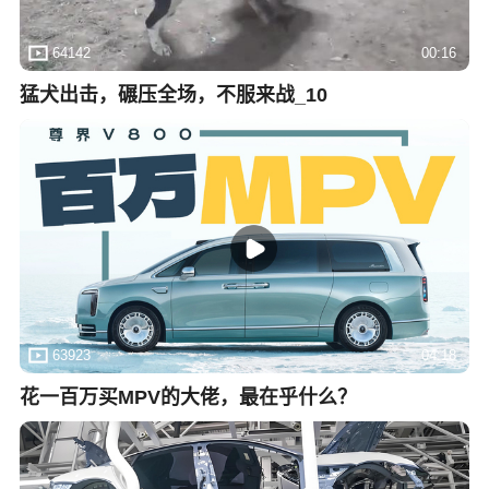
64142
00:16
猛犬出击，碾压全场，不服来战_10
63923
04:18
花一百万买MPV的大佬，最在乎什么？