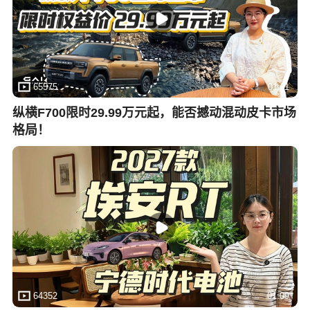
65575
01:11
纵横F700限时29.99万元起，能否撼动混动皮卡市场
格局！
64352
01:09