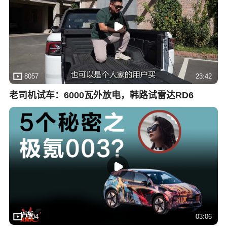
8057
23:42
老司机试车：6000瓦外放电，韩路试雷达RD6
7104
03:06