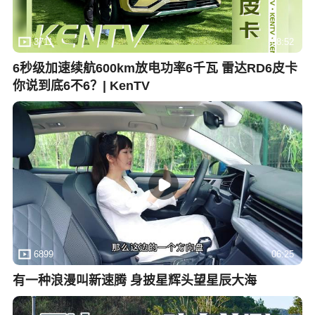
3711
08:52
6秒级加速续航600km放电功率6千瓦 雷达RD6皮卡
你说到底6不6？| KenTV
6899
06:25
有一种浪漫叫新速腾 身披星辉头望星辰大海