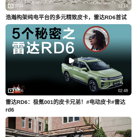
3704
12:14
浩瀚构架纯电平台的多元精致皮卡，雷达RD6首试
8856
02:48
雷达RD6：极氪001的皮卡兄弟！#电动皮卡#雷达
rd6