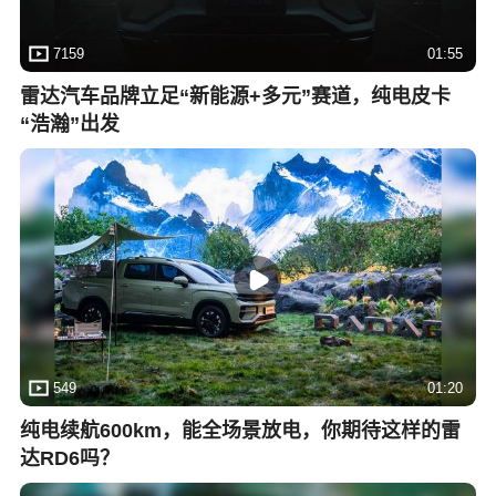
7159
01:55
雷达汽车品牌立足“新能源+多元”赛道，纯电皮卡
“浩瀚”出发
549
01:20
纯电续航600km，能全场景放电，你期待这样的雷
达RD6吗？