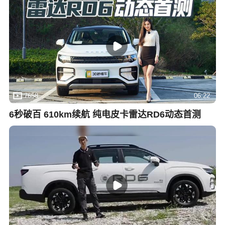
7658
06:22
6秒破百 610km续航 纯电皮卡雷达RD6动态首测