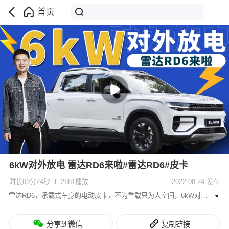
首页
6kW对外放电 雷达RD6来啦#雷达RD6#皮卡
时长09分24秒
2681播放
2022.08.24 发布
雷达RD6，承载式车身的电动皮卡，不为重载只为大空间，6kW对外放电能当移动充电桩用，跟市面上主流传统皮卡完全不是一个概念，是一个新的物种新的玩儿法。
分享到微信
复制链接