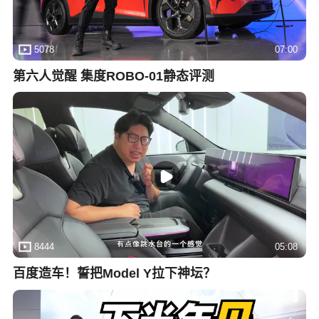
5078
07:00
第六人觉醒 集度ROBO-01静态评测
8444
05:08
百度造车！誓把Model Y拉下神坛？