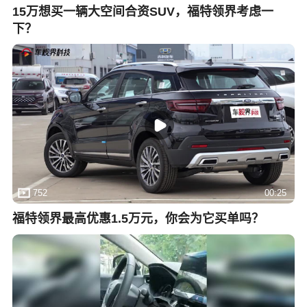
15万想买一辆大空间合资SUV，福特领界考虑一
下？
752
00:25
福特领界最高优惠1.5万元，你会为它买单吗？