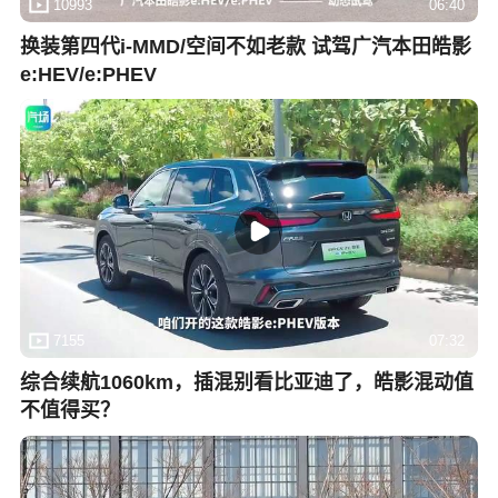
10993
06:40
换装第四代i-MMD/空间不如老款 试驾广汽本田皓影
e:HEV/e:PHEV
7155
07:32
综合续航1060km，插混别看比亚迪了，皓影混动值
不值得买？