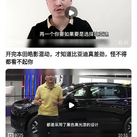
8056
11:10
开完本田皓影混动，才知道比亚迪真差劲，怪不得
都看不起你
9725
10:51