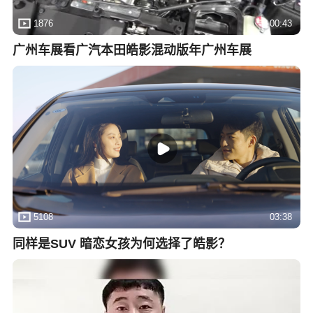
1876
00:43
广州车展看广汽本田皓影混动版年广州车展
5108
03:38
同样是SUV 暗恋女孩为何选择了皓影？