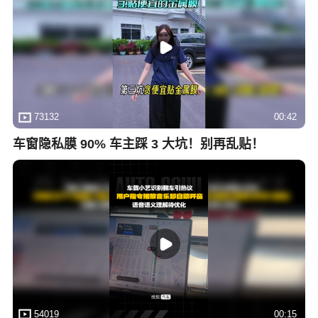
73132
00:42
车窗隐私膜 90% 车主踩 3 大坑！别再乱贴！
54019
00:15