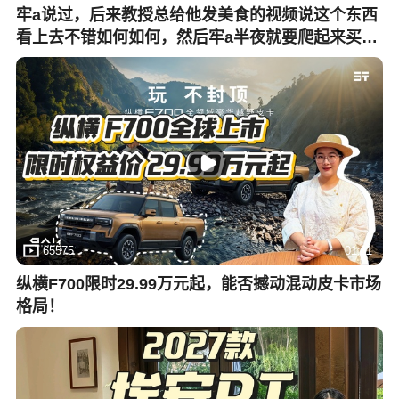
牢a说过，后来教授总给他发美食的视频说这个东西
看上去不错如何如何，然后牢a半夜就要爬起来买菜
烧火确保教授第二天就能吃到一样的_15
65575
01:11
纵横F700限时29.99万元起，能否撼动混动皮卡市场
格局！