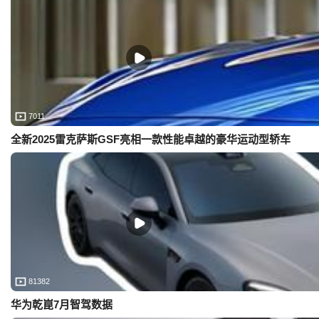
7011
全新2025雷克萨斯GSF亮相一款性能卓越的豪华运动型轿车
81382
华为乾崑7月智驾数据