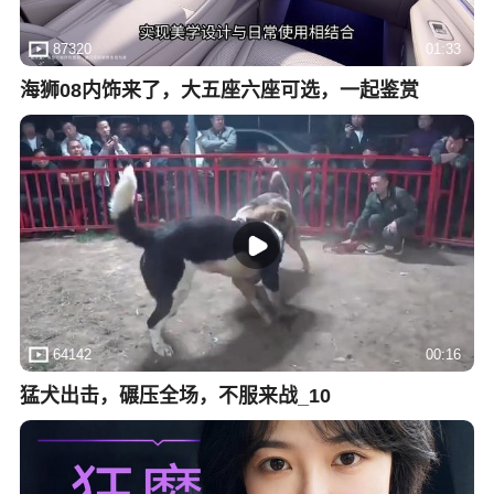
87320
01:33
海狮08内饰来了，大五座六座可选，一起鉴赏
64142
00:16
猛犬出击，碾压全场，不服来战_10