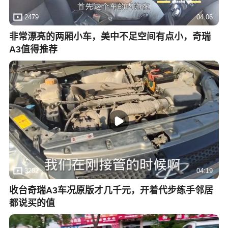
2479
04:06
非常漂亮的两厢小车，美中不足空间有点小，奇瑞
A3值得推荐
3282
04:19
收台奇瑞A3车况原版才几千元，开着代步练手邻居
都说买的值