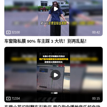
32100
00:42
车窗隐私膜 90% 车主踩 3 大坑！别再乱贴！
71334
00:15