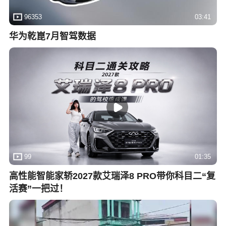
96353
03:41
华为乾崑7月智驾数据
99
01:35
高性能智能家轿2027款艾瑞泽8 PRO带你科目二“复
活赛”一把过！