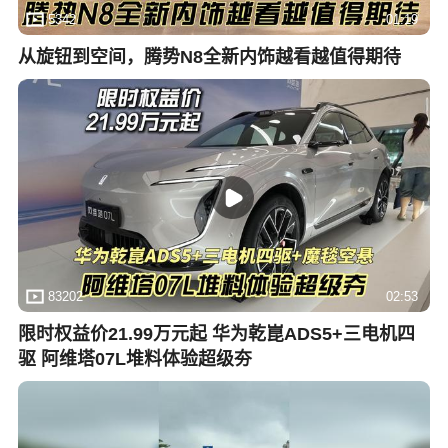
5342
01:19
从旋钮到空间，腾势N8全新内饰越看越值得期待
83202
02:53
限时权益价21.99万元起 华为乾崑ADS5+三电机四
驱 阿维塔07L堆料体验超级夯