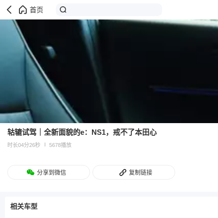
首页
轱辘试驾｜全新面貌的e：NS1，戒不了本田心
时长04分26秒
5678播放
分享到微信
复制链接
相关车型