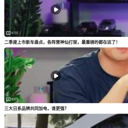
6737
二季度上市新车盘点，各阵营神仙打架，最重磅的都在这了！
8373
三大日系品牌共同加电，谁更强？