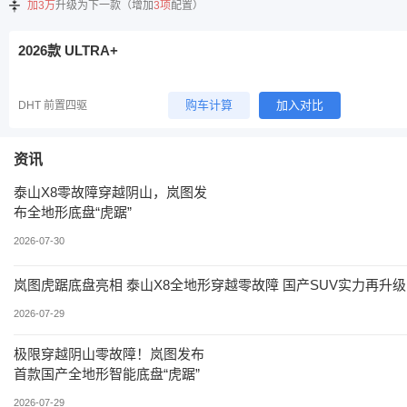
加3万
升级为下一款（增加
3项
配置）
2026款 ULTRA+
购车计算
加入对比
DHT 前置四驱
资讯
泰山X8零故障穿越阴山，岚图发
布全地形底盘“虎踞”
2026-07-30
岚图虎踞底盘亮相 泰山X8全地形穿越零故障 国产SUV实力再升级
2026-07-29
极限穿越阴山零故障！岚图发布
首款国产全地形智能底盘“虎踞”
2026-07-29