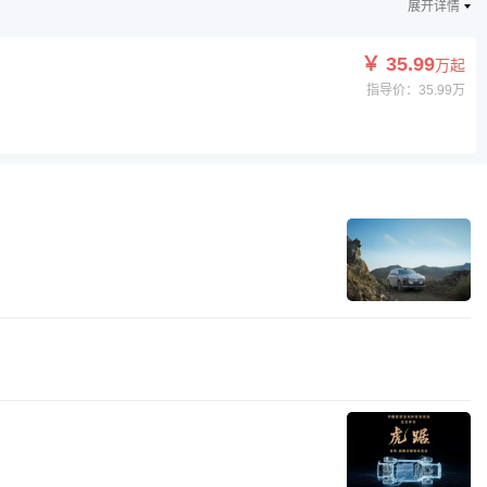
展开详情
￥ 35.99
万起
指导价：35.99万