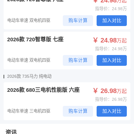
￥ 24.98
万起
指导价：24.98万
电动车单速 双电机四驱
购车计算
加入对比
2026款 720智尊版 七座
￥ 24.98
万起
指导价：24.98万
电动车单速 双电机四驱
购车计算
加入对比
2026款 735马力 纯电动
2026款 680三电机性能版 六座
￥ 26.98
万起
指导价：26.98万
电动车单速 三电机四驱
购车计算
加入对比
资讯