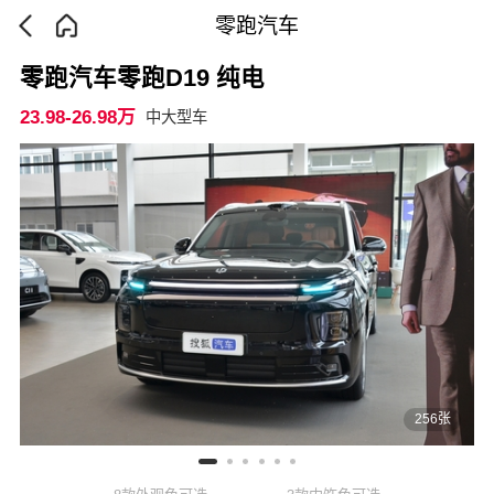
零跑汽车
零跑汽车零跑D19 纯电
23.98-26.98万
中大型车
256张