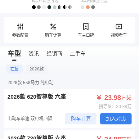
8款外观色可选
3款内饰色可选
参数配置
购车计算
车主口碑
视频看车
车型
资讯
经销商
二手车
在售
2026款
2026款 558马力 纯电动
2026款 620智尊版 六座
￥ 23.98
万起
指导价：23.98万
电动车单速 双电机四驱
购车计算
加入对比
2026款 720智尊版 六座