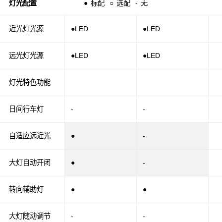
灯光配置
●
标配
○
选配
-
无
近光灯光源
●LED
●LED
远光灯光源
●LED
●LED
灯光特色功能
日间行车灯
-
-
自适应远近光
●
-
大灯自动开闭
●
-
转向辅助灯
●
●
大灯随动调节
-
-