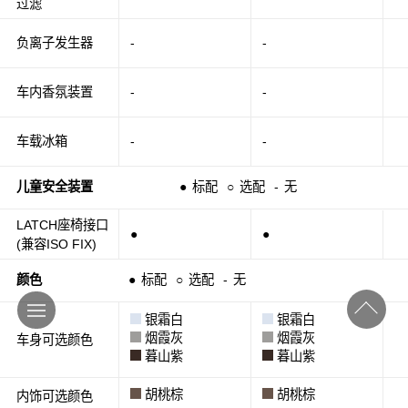
过滤
负离子发生器
-
-
车内香氛装置
-
-
车载冰箱
-
-
儿童安全装置
●
标配
○
选配
-
无
LATCH座椅接口
●
●
(兼容ISO FIX)
颜色
●
标配
○
选配
-
无
银霜白
银霜白
烟霞灰
烟霞灰
车身可选颜色
暮山紫
暮山紫
胡桃棕
胡桃棕
内饰可选颜色