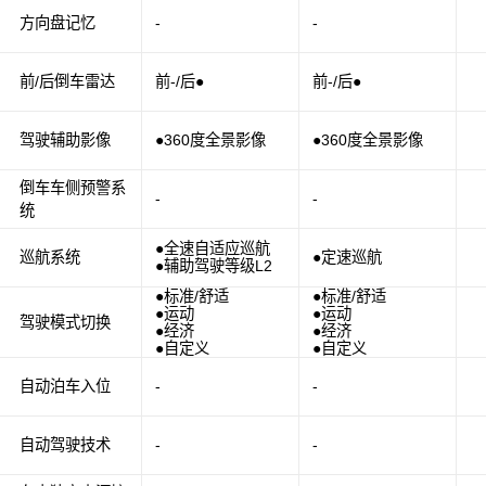
方向盘记忆
-
-
前/后倒车雷达
前-/后●
前-/后●
驾驶辅助影像
●360度全景影像
●360度全景影像
倒车车侧预警系
-
-
统
●全速自适应巡航
巡航系统
●定速巡航
●辅助驾驶等级L2
●标准/舒适
●标准/舒适
●运动
●运动
驾驶模式切换
●经济
●经济
●自定义
●自定义
自动泊车入位
-
-
自动驾驶技术
-
-