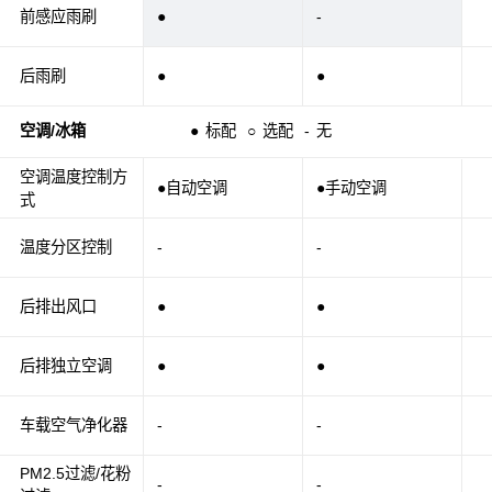
前感应雨刷
●
-
后雨刷
●
●
空调/冰箱
●
标配
○
选配
-
无
空调温度控制方
●自动空调
●手动空调
式
温度分区控制
-
-
后排出风口
●
●
后排独立空调
●
●
车载空气净化器
-
-
PM2.5过滤/花粉
-
-