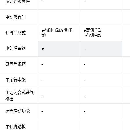
运动外观套件
-
-
电动吸合门
●右侧电动左侧手
●双侧手动
侧滑门形式
动
○右侧电动
电动后备箱
●
-
感应后备箱
-
-
车顶行李架
-
-
主动闭合式进气
-
-
格栅
远程启动功能
-
-
车侧脚踏板