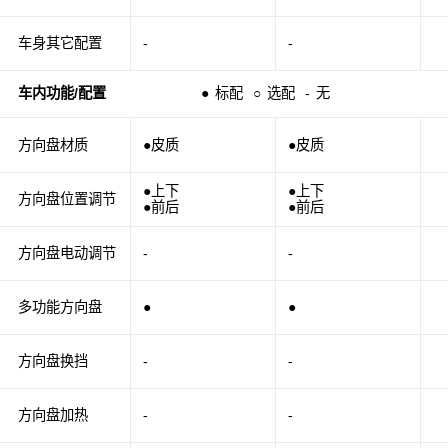
车身其它配置
-
-
车内功能/配置
●
标配
○
选配
-
无
方向盘材质
●皮质
●皮质
●上下
●上下
方向盘位置调节
●前后
●前后
方向盘电动调节
-
-
多功能方向盘
●
●
方向盘换挡
-
-
方向盘加热
-
-