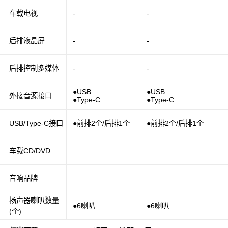
车载电视
-
-
后排液晶屏
-
-
后排控制多媒体
-
-
●USB
●USB
外接音源接口
●Type-C
●Type-C
USB/Type-C接口
●前排2个/后排1个
●前排2个/后排1个
车载CD/DVD
音响品牌
扬声器喇叭数量
●6喇叭
●6喇叭
(个)