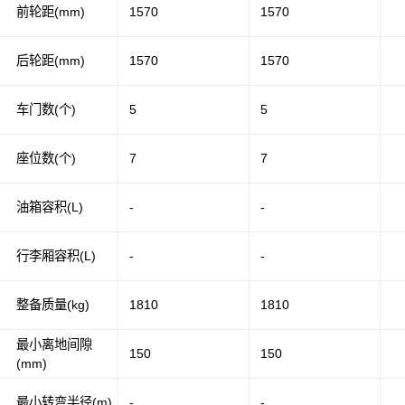
前轮距(mm)
1570
1570
后轮距(mm)
1570
1570
车门数(个)
5
5
座位数(个)
7
7
油箱容积(L)
-
-
行李厢容积(L)
-
-
整备质量(kg)
1810
1810
最小离地间隙
150
150
(mm)
最小转弯半径(m)
-
-