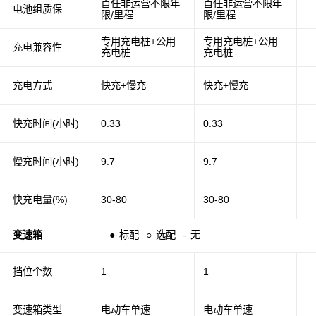
首任非运营不限年
首任非运营不限年
电池组质保
限/里程
限/里程
专用充电桩+公用
专用充电桩+公用
充电兼容性
充电桩
充电桩
充电方式
快充+慢充
快充+慢充
快充时间(小时)
0.33
0.33
慢充时间(小时)
9.7
9.7
快充电量(%)
30-80
30-80
变速箱
●
标配
○
选配
-
无
挡位个数
1
1
变速箱类型
电动车单速
电动车单速