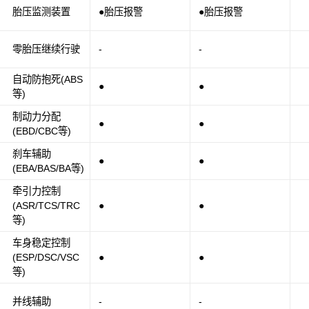
胎压监测装置
●胎压报警
●胎压报警
零胎压继续行驶
-
-
自动防抱死(ABS
●
●
等)
制动力分配
●
●
(EBD/CBC等)
刹车辅助
●
●
(EBA/BAS/BA等)
牵引力控制
(ASR/TCS/TRC
●
●
等)
车身稳定控制
(ESP/DSC/VSC
●
●
等)
并线辅助
-
-