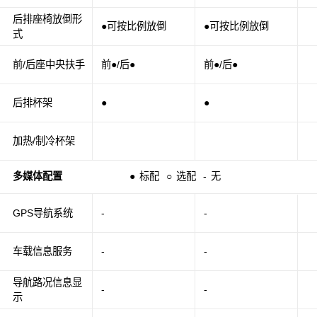
后排座椅放倒形
●可按比例放倒
●可按比例放倒
式
前/后座中央扶手
前●/后●
前●/后●
后排杯架
●
●
加热/制冷杯架
多媒体配置
●
标配
○
选配
-
无
GPS导航系统
-
-
车载信息服务
-
-
导航路况信息显
-
-
示