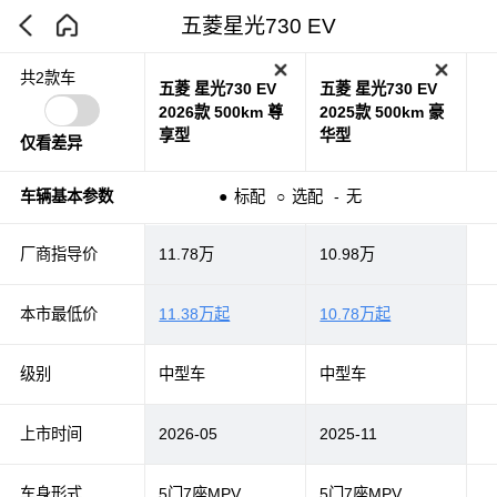
五菱星光730 EV
共2款车
五菱 星光730 EV
五菱 星光730 EV
2026款 500km 尊
2025款 500km 豪
享型
华型
仅看差异
车辆基本参数
●
标配
○
选配
-
无
厂商指导价
11.78万
10.98万
本市最低价
11.38万起
10.78万起
级别
中型车
中型车
上市时间
2026-05
2025-11
车身形式
5门7座MPV
5门7座MPV