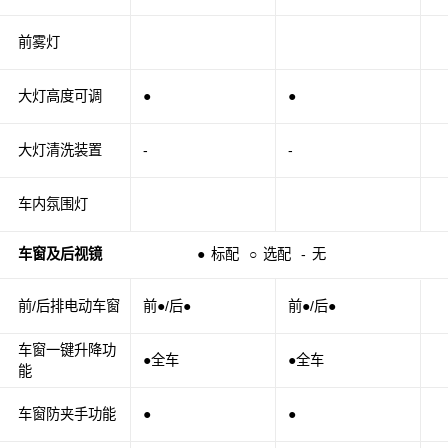
前雾灯
大灯高度可调
●
●
大灯清洗装置
-
-
车内氛围灯
车窗及后视镜
●
标配
○
选配
-
无
前/后排电动车窗
前●/后●
前●/后●
车窗一键升降功
●全车
●全车
能
车窗防夹手功能
●
●