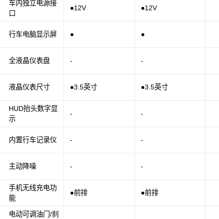
车内独立电源接
●12V
●12V
口
行车电脑显示屏
●
●
全液晶仪表盘
-
-
液晶仪表尺寸
●3.5英寸
●3.5英寸
HUD抬头数字显
-
-
示
内置行车记录仪
-
-
主动降噪
-
-
手机无线充电功
●前排
●前排
能
电动可调油门/刹