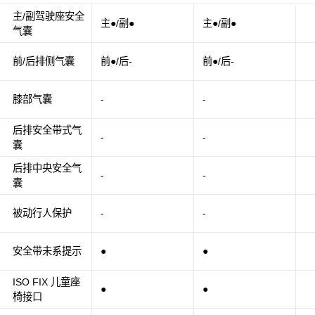
主/副驾驶座安全
主●/副●
主●/副●
气囊
前/后排侧气囊
前●/后-
前●/后-
膝部气囊
-
-
后排安全带式气
-
-
囊
后排中央安全气
-
-
囊
被动行人保护
-
-
安全带未系提示
●
●
ISO FIX 儿童座
●
●
椅接口