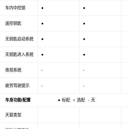
车内中控锁
●
●
遥控钥匙
●
●
无钥匙启动系统
●
●
无钥匙进入系统
●
●
夜视系统
-
-
疲劳驾驶提示
-
-
车身功能/配置
●
标配
○
选配
-
无
天窗类型