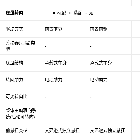
底盘转向
●
标配
○
选配
-
无
驱动方式
前置前驱
前置前驱
分动器(四驱)类
-
-
型
底盘结构
承载式车身
承载式车身
转向助力
电动助力
电动助力
可变转向比
-
-
整体主动转向系
-
-
统(后轮可转向)
前悬挂类型
麦弗逊式独立悬挂
麦弗逊式独立悬挂