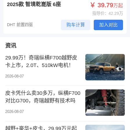
2025款 智境乾崑版 6座
￥ 39.79
万起
指导价：42.29万
DHT 前置四驱
购车计算
加入对比
资讯
29.99万！奇瑞纵横F700越野皮
卡上市，2.0T、510kW电机！
2026-08-07
皮卡凭什么卖30多万，纵横F700
对比G700，奇瑞越野有技术吗
2026-08-07
越野+豪华+皮卡，29.99万元起