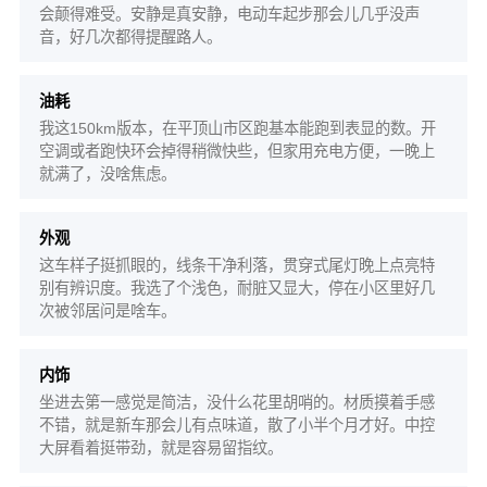
会颠得难受。安静是真安静，电动车起步那会儿几乎没声
音，好几次都得提醒路人。
油耗
我这150km版本，在平顶山市区跑基本能跑到表显的数。开
空调或者跑快环会掉得稍微快些，但家用充电方便，一晚上
就满了，没啥焦虑。
外观
这车样子挺抓眼的，线条干净利落，贯穿式尾灯晚上点亮特
别有辨识度。我选了个浅色，耐脏又显大，停在小区里好几
次被邻居问是啥车。
内饰
坐进去第一感觉是简洁，没什么花里胡哨的。材质摸着手感
不错，就是新车那会儿有点味道，散了小半个月才好。中控
大屏看着挺带劲，就是容易留指纹。