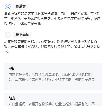
最满意
最让我惊喜的是这车开起来特别跟脚，电门一踩动力就来，市区超
车干脆利落。另外续航挺实在的，不像有些电车虚标得厉害，我这
段时间用下来心里挺有底。
最不满意
后排座椅要是能再软和点就更好了，跑长途家里人说坐久了有点
板。还有车机虽然流畅，但偶尔反应会慢半拍，希望以后升级能优
化。
空间
前排调好座位，后排还能跷二郎腿。后备箱比我预想的能
装，周末带孩子去露营，帐篷、小推车啥的一股脑全塞进去
了。
动力
方向盘轻巧，老婆开也说顺手。底盘过减速带挺柔和的，不