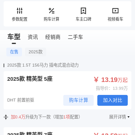
参数配置
购车计算
车主口碑
视频看车
车型
资讯
经销商
二手车
在售
2025款
2025款 1.5T 156马力 插电式混合动力
2025款 精英型 5座
￥ 13.19
万起
指导价：13.99万
DHT 前置前驱
购车计算
加入对比
加0.4万
升级为下一款（增加
1项
配置）
展开详情