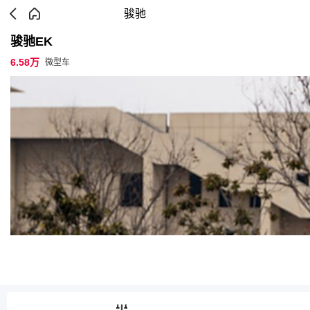
骏驰
骏驰EK
6.58万
微型车