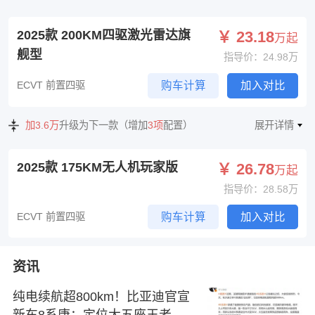
2025款 200KM四驱激光雷达旗
￥ 23.18
万起
舰型
指导价：24.98万
ECVT 前置四驱
购车计算
加入对比
加3.6万
升级为下一款（增加
3项
配置）
展开详情
2025款 175KM无人机玩家版
￥ 26.78
万起
指导价：28.58万
ECVT 前置四驱
购车计算
加入对比
资讯
纯电续航超800km！比亚迪官宣