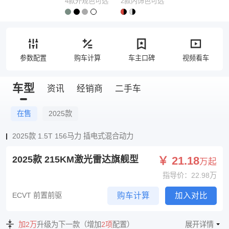
4款外观色可选
2款内饰色可选
参数配置
购车计算
车主口碑
视频看车
车型
资讯
经销商
二手车
在售
2025款
2025款 1.5T 156马力 插电式混合动力
2025款 215KM激光雷达旗舰型
￥ 21.18
万起
指导价：22.98万
ECVT 前置前驱
购车计算
加入对比
加2万
升级为下一款（增加
2项
配置）
展开详情