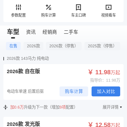
参数配置
购车计算
车主口碑
视频看车
车型
资讯
经销商
二手车
在售
2026款
2026款（停售）
2025款（停售）
2026款 143马力 纯电动
2026款 自在版
￥ 11.98
万起
指导价：11.98万
电动车单速 后置后驱
购车计算
加入对比
加0.6万
升级为下一款（增加
9项
配置）
展开详情
2026款 发光版
￥ 12.58
万起