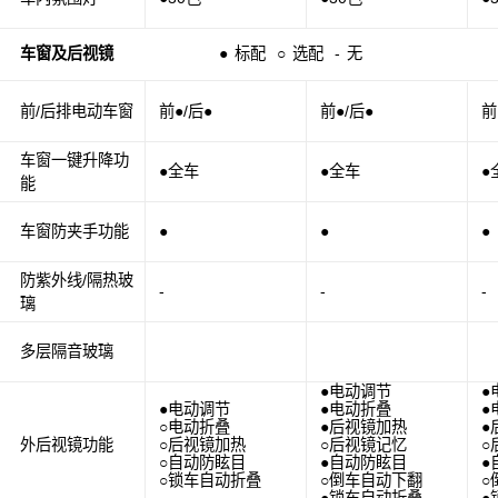
车窗及后视镜
●
标配
○
选配
-
无
前/后排电动车窗
前●/后●
前●/后●
前
车窗一键升降功
●全车
●全车
●
能
车窗防夹手功能
●
●
●
防紫外线/隔热玻
-
-
-
璃
多层隔音玻璃
●电动调节
●
●电动调节
●电动折叠
●
○电动折叠
●后视镜加热
●
外后视镜功能
○后视镜加热
○后视镜记忆
○
○自动防眩目
●自动防眩目
●
○锁车自动折叠
○倒车自动下翻
○