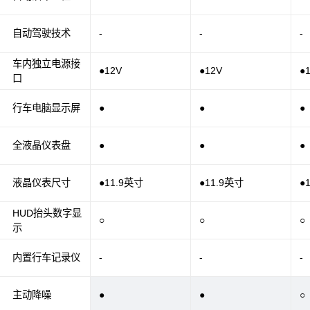
自动驾驶技术
-
-
-
车内独立电源接
●12V
●12V
●
口
行车电脑显示屏
●
●
●
全液晶仪表盘
●
●
●
液晶仪表尺寸
●11.9英寸
●11.9英寸
●
HUD抬头数字显
○
○
○
示
内置行车记录仪
-
-
-
主动降噪
●
●
○