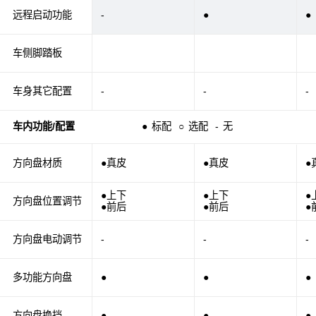
远程启动功能
-
●
●
车侧脚踏板
车身其它配置
-
-
-
车内功能/配置
●
标配
○
选配
-
无
方向盘材质
●真皮
●真皮
●
●上下
●上下
●
方向盘位置调节
●前后
●前后
●
方向盘电动调节
-
-
-
多功能方向盘
●
●
●
方向盘换挡
●
●
●