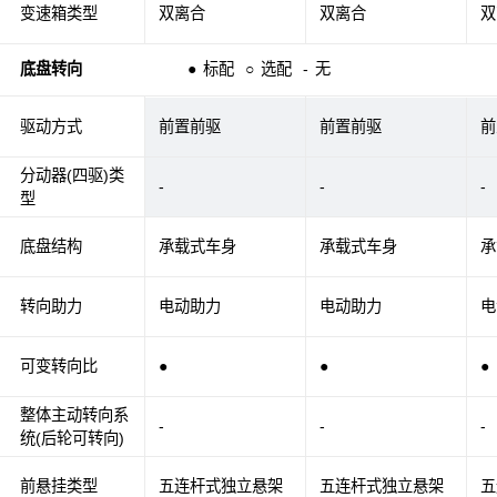
变速箱类型
双离合
双离合
双
底盘转向
●
标配
○
选配
-
无
驱动方式
前置前驱
前置前驱
前
分动器(四驱)类
-
-
-
型
底盘结构
承载式车身
承载式车身
承
转向助力
电动助力
电动助力
电
可变转向比
●
●
●
整体主动转向系
-
-
-
统(后轮可转向)
前悬挂类型
五连杆式独立悬架
五连杆式独立悬架
五