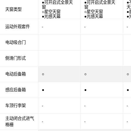
●可开启式全景天
●可开启式全景天
●
窗
窗
天
天窗类型
○星空天窗
○星空天窗
●
●光感天幕
●光感天幕
●
运动外观套件
-
-
-
电动吸合门
侧滑门形式
电动后备箱
○
○
○
感应后备箱
●
●
●
车顶行李架
-
-
-
主动闭合式进气
-
-
-
格栅