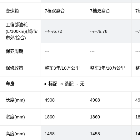
变速箱
7档双离合
7档双离合
7
工信部油耗
(L/100km)(城市/
--/--/6.72
--/--/6.78
--
市郊/综合)
保养周期
---
---
--
保修政策
整车3年/10万公里
整车3年/10万公里
整
车身
●
标配
○
选配
-
无
长度(mm)
4908
4908
4
宽度(mm)
1860
1860
1
高度(mm)
1458
1458
1