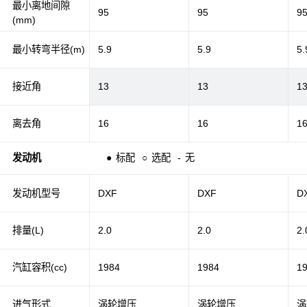
最小离地间隙
95
95
9
(mm)
最小转弯半径(m)
5.9
5.9
5.
接近角
13
13
1
离去角
16
16
1
发动机
●
标配
○
选配
-
无
发动机型号
DXF
DXF
D
排量(L)
2.0
2.0
2.
汽缸容积(cc)
1984
1984
1
进气形式
涡轮增压
涡轮增压
涡