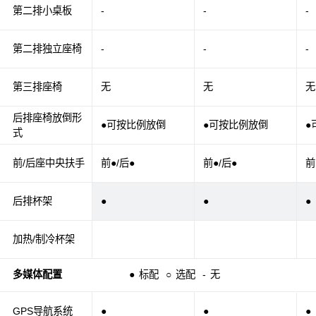
第二排小桌板
-
-
-
第二排独立座椅
-
-
-
第三排座椅
无
无
无
后排座椅放倒形
●可按比例放倒
●可按比例放倒
●
式
前/后座中央扶手
前●/后●
前●/后●
前
后排杯架
●
●
●
加热/制冷杯架
多媒体配置
●
标配
○
选配
-
无
GPS导航系统
●
●
●