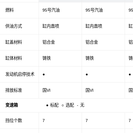
燃料
95号汽油
95号汽油
9
供油方式
缸内直喷
缸内直喷
缸
缸盖材料
铝合金
铝合金
铝
缸体材料
铸铁
铸铁
铸
发动机启停技术
●
●
●
排放标准
国VI
国VI
国
变速箱
●
标配
○
选配
-
无
挡位个数
7
7
7