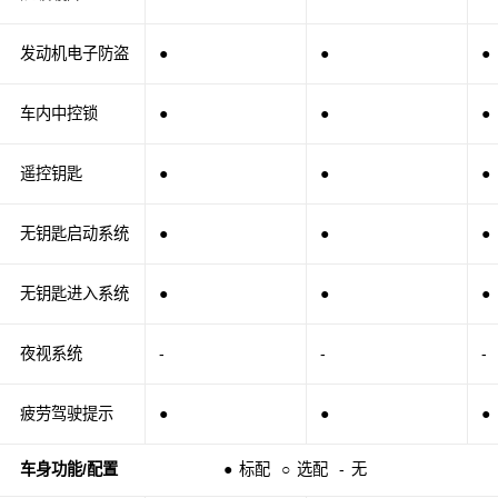
发动机电子防盗
●
●
●
车内中控锁
●
●
●
遥控钥匙
●
●
●
无钥匙启动系统
●
●
●
无钥匙进入系统
●
●
●
夜视系统
-
-
-
疲劳驾驶提示
●
●
●
车身功能/配置
●
标配
○
选配
-
无