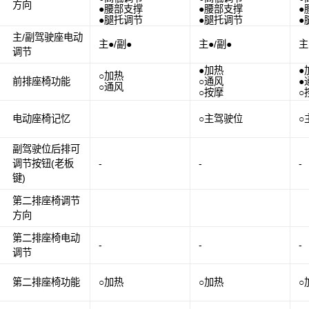
方向
●腰部支撑
●腰部支撑
●
●腿托调节
●腿托调节
●
主/副驾驶座电动
主●/副●
主●/副●
主
调节
●加热
●
○加热
前排座椅功能
○通风
●
○通风
○按摩
○
电动座椅记忆
○主驾驶位
○
副驾驶位后排可
调节按钮(老板
-
-
-
键)
第二排座椅调节
方向
第二排座椅电动
-
-
-
调节
第二排座椅功能
○加热
○加热
○