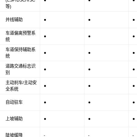
●
●
●
等)
并线辅助
●
●
●
车道偏离预警系
●
●
●
统
车道保持辅助系
●
●
●
统
道路交通标志识
●
●
●
别
主动刹车/主动安
●
●
●
全系统
自动驻车
●
●
●
上坡辅助
●
●
●
陡坡缓降
-
-
-