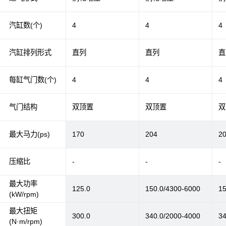
汽缸数(个)
4
4
4
汽缸排列形式
直列
直列
直
每缸气门数(个)
4
4
4
气门结构
双顶置
双顶置
双
最大马力(ps)
170
204
2
压缩比
-
-
-
最大功率
125.0
150.0/4300-6000
15
(kW/rpm)
最大扭矩
300.0
340.0/2000-4000
34
(N·m/rpm)