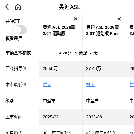
奥迪A5L
共6款车
奥迪 A5L 2026款
奥迪 A5L 2026款
奥
2.0T 运动版
2.0T 运动版 Plus
2
仅看差异
车辆基本参数
●
标配
○
选配
-
无
厂商指导价
25.58万
27.48万
2
本市最低价
暂无
暂无
暂
级别
中型车
中型车
中
上市时间
2025-08
2025-08
2
车身形式
4门5座三厢轿车
4门5座三厢轿车
4