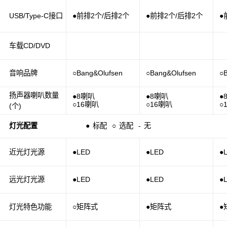
USB/Type-C接口
●前排2个/后排2个
●前排2个/后排2个
●
车载CD/DVD
音响品牌
○Bang&Olufsen
○Bang&Olufsen
○
扬声器喇叭数量
●8喇叭
●8喇叭
●
○16喇叭
○16喇叭
○
(个)
灯光配置
●
标配
○
选配
-
无
近光灯光源
●LED
●LED
●
远光灯光源
●LED
●LED
●
灯光特色功能
○矩阵式
●矩阵式
●