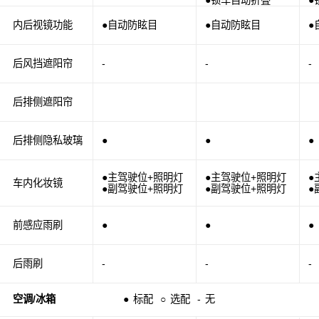
●锁车自动折叠
●
内后视镜功能
●自动防眩目
●自动防眩目
●
后风挡遮阳帘
-
-
-
后排侧遮阳帘
后排侧隐私玻璃
●
●
●
●主驾驶位+照明灯
●主驾驶位+照明灯
●
车内化妆镜
●副驾驶位+照明灯
●副驾驶位+照明灯
●
前感应雨刷
●
●
●
后雨刷
-
-
-
空调/冰箱
●
标配
○
选配
-
无