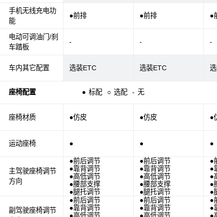
手机无线充电功
●前排
●前排
●
能
电动可调油门/刹
-
-
-
车踏板
车内其它配置
选装ETC
选装ETC
选
座椅配置
●
标配
○
选配
-
无
座椅材质
●仿皮
●仿皮
●
运动座椅
●
●
●
●前后调节
●前后调节
●
●靠背调节
●靠背调节
●
主驾驶座椅调节
●高低调节
●高低调节
●
方向
●腰部支撑
●腰部支撑
●
●腿托调节
●腿托调节
●
●前后调节
●前后调节
●
●靠背调节
●靠背调节
●
副驾驶座椅调节
●高低调节
●高低调节
●