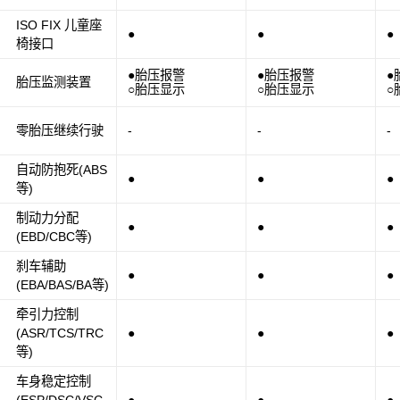
ISO FIX 儿童座
●
●
●
椅接口
●胎压报警
●胎压报警
●
胎压监测装置
○胎压显示
○胎压显示
○
零胎压继续行驶
-
-
-
自动防抱死(ABS
●
●
●
等)
制动力分配
●
●
●
(EBD/CBC等)
刹车辅助
●
●
●
(EBA/BAS/BA等)
牵引力控制
(ASR/TCS/TRC
●
●
●
等)
车身稳定控制
(ESP/DSC/VSC