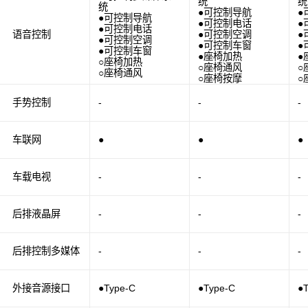
统
统
统
●可控制导航
●
●可控制导航
●可控制电话
●
●可控制电话
语音控制
●可控制空调
●
●可控制空调
●可控制车窗
●
●可控制车窗
●座椅加热
●
○座椅加热
○座椅通风
○
○座椅通风
○座椅按摩
○
手势控制
-
-
-
车联网
●
●
●
车载电视
-
-
-
后排液晶屏
-
-
-
后排控制多媒体
-
-
-
外接音源接口
●Type-C
●Type-C
●