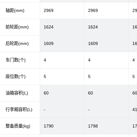
轴距(mm)
2969
2969
2
前轮距(mm)
1624
1624
1
后轮距(mm)
1609
1609
1
车门数(个)
4
4
4
座位数(个)
5
5
5
油箱容积(L)
60
60
6
行李厢容积(L)
-
-
4
整备质量(kg)
1790
1798
1