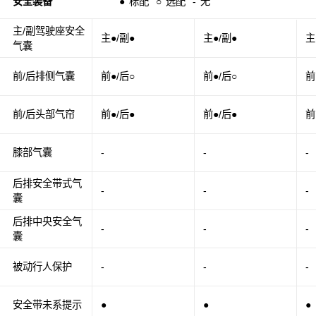
安全装备
●
标配
○
选配
-
无
主/副驾驶座安全
主●/副●
主●/副●
主
气囊
前/后排侧气囊
前●/后○
前●/后○
前
前/后头部气帘
前●/后●
前●/后●
前
膝部气囊
-
-
-
后排安全带式气
-
-
-
囊
后排中央安全气
-
-
-
囊
被动行人保护
-
-
-
安全带未系提示
●
●
●