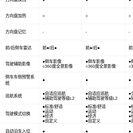
方向盘加热
○
○
○
方向盘记忆
-
-
-
前/后倒车雷达
前●/后●
前●/后●
前
●倒车影像
●倒车影像
●
驾驶辅助影像
○360度全景影像
○360度全景影像
○
倒车车侧预警系
●
●
●
统
●自适应巡航
●自适应巡航
●
巡航系统
●辅助驾驶等级L2
●辅助驾驶等级L2
●
●标准/舒适
●标准/舒适
●
●运动
●运动
●
驾驶模式切换
●经济
●经济
●
●自定义
●自定义
●
自动泊车入位
●
●
●