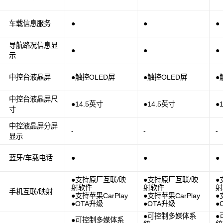
车载信息服务
●
●
●
导航路况信息显
●
●
●
示
中控台液晶屏
●触控OLED屏
●触控OLED屏
●
中控台液晶屏尺
●14.5英寸
●14.5英寸
●
寸
中控液晶屏分屏
-
-
-
显示
蓝牙/车载电话
●
●
●
●支持原厂互联/映
●支持原厂互联/映
●
射软件
射软件
射
手机互联/映射
●支持苹果CarPlay
●支持苹果CarPlay
●
●OTA升级
●OTA升级
●
●可控制多媒体系
●
●可控制多媒体系