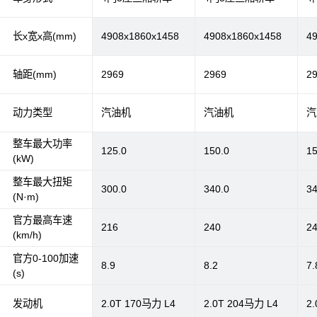
长x宽x高(mm)
4908x1860x1458
4908x1860x1458
4
轴距(mm)
2969
2969
2
动力类型
汽油机
汽油机
汽
整车最大功率
125.0
150.0
15
(kW)
整车最大扭矩
300.0
340.0
34
(N·m)
官方最高车速
216
240
2
(km/h)
官方0-100加速
8.9
8.2
7.
(s)
发动机
2.0T 170马力 L4
2.0T 204马力 L4
2