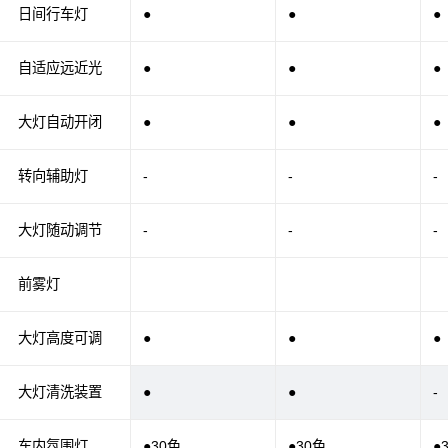
日间行车灯
●
●
●
自适应远近光
●
●
●
大灯自动开闭
●
●
●
转向辅助灯
-
-
-
大灯随动调节
-
-
-
前雾灯
大灯高度可调
●
●
●
大灯清洗装置
●
●
-
车内氛围灯
●30色
●30色
●