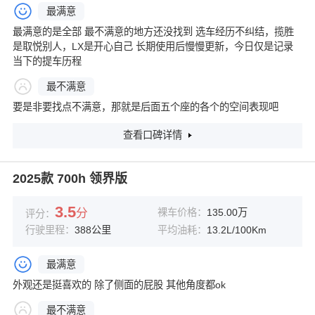
最满意
最满意的是全部 最不满意的地方还没找到 选车经历不纠结，揽胜
是取悦别人，LX是开心自己 长期使用后慢慢更新，今日仅是记录
当下的提车历程
最不满意
要是非要找点不满意，那就是后面五个座的各个的空间表现吧
查看口碑详情
2025款 700h 领界版
3.5
分
裸车价格：
135.00万
评分：
行驶里程：
388公里
平均油耗：
13.2L/100Km
最满意
外观还是挺喜欢的 除了侧面的屁股 其他角度都ok
最不满意