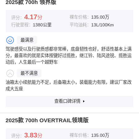
2025款 700h 领界版
4.17
分
裸车价格：
135.00万
评分：
行驶里程：
1380公里
平均油耗：
13L/100Km
最满意
驾驶感受以及行驶质感都非常棒，底盘韧性也好，舒适性基本上满
分，最喜欢的就是实体按键好过揽胜，继江铃、陆风途锐、揽胜运
动后，人生最后一个越野车
最不满意
油箱太小续航能力不足，后备箱太小，装载能力有限，建议厂家改
成大五座
查看口碑详情
2025款 700h OVERTRAIL领境版
3.83
分
裸车价格：
135.00万
评分：