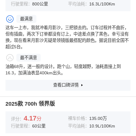
行驶里程：
800公里
平均油耗：
16.3L/100Km
最满意
这车一上市，我就冲着月影沙，三把锁去的。订车过程并不曲折，
但有插曲，两次下订单都没有订上，中途差点换了黑色，幸亏没有
换，现在看来月影沙无疑是领镜版最搭配的颜色。据说目前全国不
超过5台。
最不满意
油箱68升，迷一般的设计。跑个山，轻度越野，油耗直接上到
16.3，加满油表显400km出头。
查看口碑详情
2025款 700h 领界版
4.17
分
裸车价格：
135.00万
评分：
行驶里程：
60公里
平均油耗：
10.9L/100Km